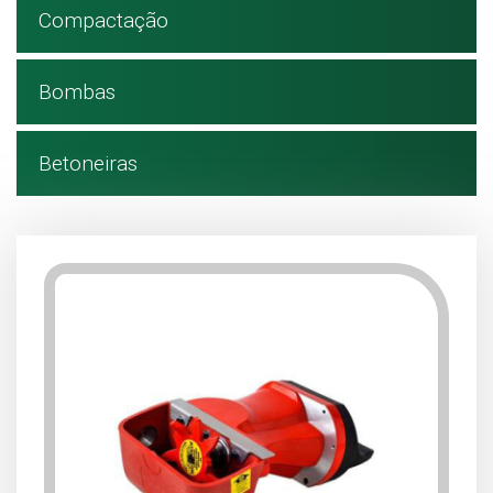
Compactação
Bombas
Betoneiras